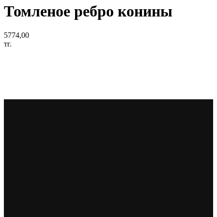
Томленое ребро конины
5774,00
тг.